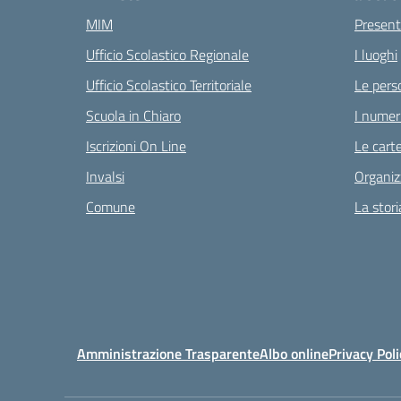
MIM
Present
Ufficio Scolastico Regionale
I luoghi
Ufficio Scolastico Territoriale
Le pers
Scuola in Chiaro
I numeri
Iscrizioni On Line
Le carte
Invalsi
Organiz
Comune
La stori
Amministrazione Trasparente
Albo online
Privacy Poli