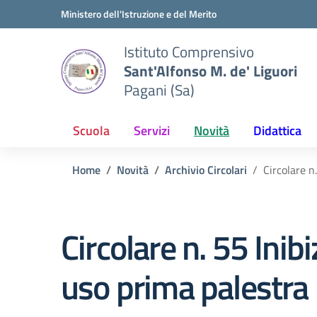
Vai ai contenuti
Vai al menu di navigazione
Vai al footer
Ministero dell'Istruzione e del Merito
Istituto Comprensivo
Sant'Alfonso M. de' Liguori
Pagani (Sa)
Scuola
Servizi
Novità
Didattica
Home
Novità
Archivio Circolari
Circolare n
Circolare n. 55 Inib
uso prima palestra