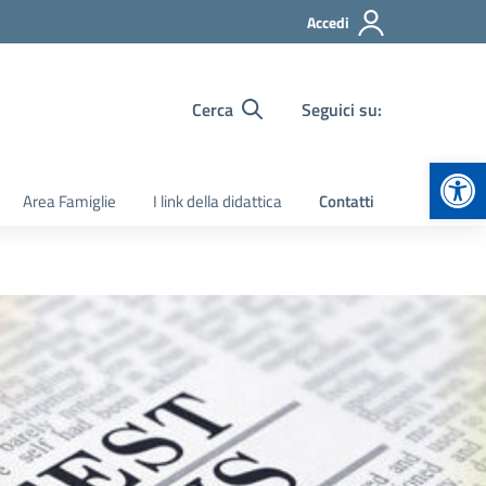
Accedi
Cerca
Seguici su:
Apr
Area Famiglie
I link della didattica
Contatti