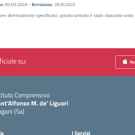
o:
05.03.2024
-
Revisione:
28.01.2025
ove diversamente specificato, questo articolo è stato rilasciato sott
iciale su:
App
tituto Comprensivo
nt'Alfonso M. de' Liguori
gani (Sa)
Visita la pagina iniziale della scuola
la
I Servizi