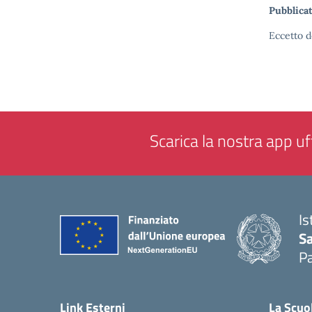
Pubblicat
Eccetto d
Scarica la nostra app uff
Is
Sa
Pa
— 
Link Esterni
La Scuo