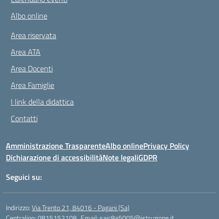
Albo online
Area riservata
Area ATA
Area Docenti
Area Famiglie
I link della didattica
Contatti
Amministrazione Trasparente
Albo online
Privacy Policy
Dichiarazione di accessibilità
Note legali
GDPR
Seguici su:
Indirizzo:
Via Trento 21, 84016 - Pagani (Sa)
Centralino:
0815152108
Email:
saic8a5005@istruzione.it