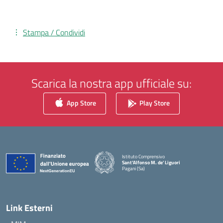
Stampa / Condividi
Scarica la nostra app ufficiale su:
App Store
Play Store
Istituto Comprensivo
Sant'Alfonso M. de' Liguori
Pagani (Sa)
— Visita la pagina iniziale della scuola
Link Esterni