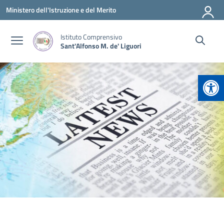
Vai ai contenuti
Vai al menu di navigazione
Vai al footer
Ministero dell'Istruzione e del Merito
Istituto Comprensivo
Sant'Alfonso M. de' Liguori
Apr