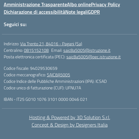
Amministrazione Trasparente
Albo online
Privacy Policy
Dichiarazione di accessibilità
Note legali
GDPR
Seguici su:
Indirizzo:
Via Trento 21, 84016 - Pagani (Sa)
Centralino:
0815152108
Email:
saic8a5005@istruzione.it
Posta elettronica certificata (PEC):
saic8a5005@pec.istruzione.it
Codice fiscale: 94029530659
Codice meccanografico:
SAIC8A5005
Codice Indice delle Pubbliche Amministrazioni (IPA): ICSAD
Codice unico di fatturazione (CUF): UFNU7A
IBAN - IT25 G010 1076 3101 0000 0046 021
Hosting & Powered by 3D Solution S.r.l.
Concept & Design by Designers Italia