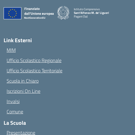
Istituto Comprensivo
Sant'Alfonso M. de' Liguori
Pagani (Sa)
— Visita la pagina iniziale della scuola
Link Esterni
MIM
Ufficio Scolastico Regionale
Ufficio Scolastico Territoriale
Scuola in Chiaro
Iscrizioni On Line
Invalsi
Comune
La Scuola
Presentazione