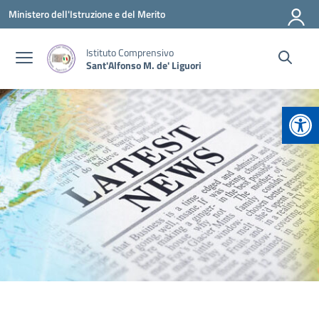
Vai ai contenuti
Vai al menu di navigazione
Vai al footer
Ministero dell'Istruzione e del Merito
Istituto Comprensivo
Sant'Alfonso M. de' Liguori
Apr