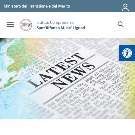
Vai ai contenuti
Vai al menu di navigazione
Vai al footer
Ministero dell'Istruzione e del Merito
Istituto Comprensivo
Sant'Alfonso M. de' Liguori
Apr