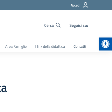
Accedi
Cerca
Seguici su:
Apr
Area Famiglie
I link della didattica
Contatti
ta