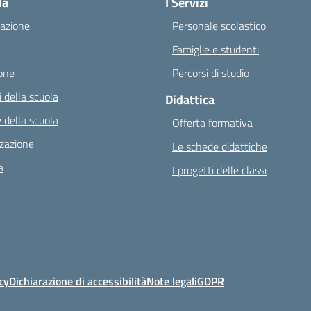
la
I Servizi
azione
Personale scolastico
Famiglie e studenti
one
Percorsi di studio
 della scuola
Didattica
 della scuola
Offerta formativa
zazione
Le schede didattiche
a
I progetti delle classi
cy
Dichiarazione di accessibilità
Note legali
GDPR