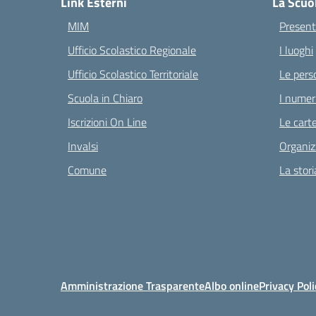
Link Esterni
La Scuo
MIM
Present
Ufficio Scolastico Regionale
I luoghi
Ufficio Scolastico Territoriale
Le pers
Scuola in Chiaro
I numeri
Iscrizioni On Line
Le carte
Invalsi
Organiz
Comune
La stori
Amministrazione Trasparente
Albo online
Privacy Poli