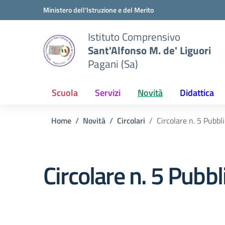
Vai ai contenuti
Vai al menu di navigazione
Vai al footer
Ministero dell'Istruzione e del Merito
Istituto Comprensivo
Sant'Alfonso M. de' Liguori
Pagani (Sa)
Scuola
Servizi
Novità
Didattica
Home
Novità
Circolari
Circolare n. 5 Pubbl
Circolare n. 5 Pubb