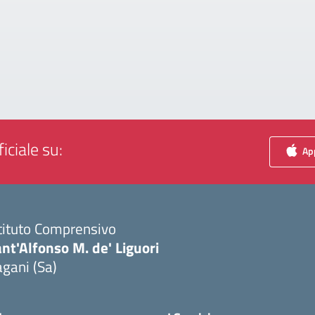
iciale su:
App
tituto Comprensivo
nt'Alfonso M. de' Liguori
gani (Sa)
Visita la pagina iniziale della scuola