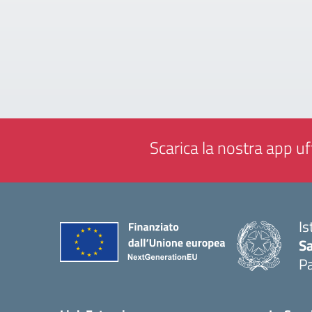
Scarica la nostra app uff
Is
Sa
Pa
— 