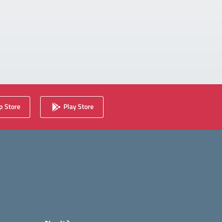
 Store
Play Store