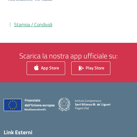
Stampa / Condividi
Scarica la nostra app ufficiale su:
App Store
Play Store
Istituto Comprensivo
Sant'Alfonso M. de' Liguori
Pagani (Sa)
— Visita la pagina iniziale della scuola
Link Esterni