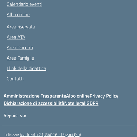
Calendario eventi
Albo online
Area riservata
Area ATA
Area Docenti
Area Famiglie
I link della didattica
Contatti
Amministrazione Trasparente
Albo online
Privacy Policy
Dichiarazione di accessibilità
Note legali
GDPR
Seguici su:
Indirizzo:
Via Trento 21, 84016 - Pagani (Sa)