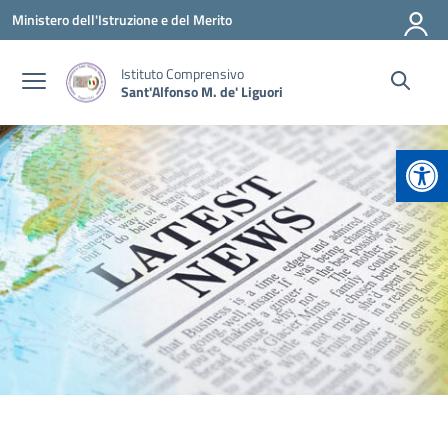
Vai ai contenuti
Vai al menu di navigazione
Vai al footer
Ministero dell'Istruzione e del Merito
Istituto Comprensivo
Sant'Alfonso M. de' Liguori
Apr