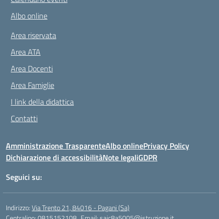
Albo online
Area riservata
Area ATA
Area Docenti
Area Famiglie
I link della didattica
Contatti
Amministrazione Trasparente
Albo online
Privacy Policy
Dichiarazione di accessibilità
Note legali
GDPR
Seguici su:
Indirizzo:
Via Trento 21, 84016 - Pagani (Sa)
Centralino:
0815152108
Email:
saic8a5005@istruzione.it