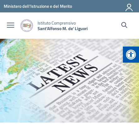
Vai ai contenuti
Vai al menu di navigazione
Vai al footer
Ministero dell'Istruzione e del Merito
Istituto Comprensivo
Sant'Alfonso M. de' Liguori
Apr