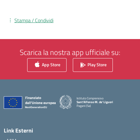
Stampa / Condividi
Scarica la nostra app ufficiale su:
App Store
Play Store
Istituto Comprensivo
Sant'Alfonso M. de' Liguori
Pagani (Sa)
— Visita la pagina iniziale della scuola
Link Esterni