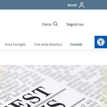
Accedi
Cerca
Seguici su:
Apr
Area Famiglie
I link della didattica
Contatti