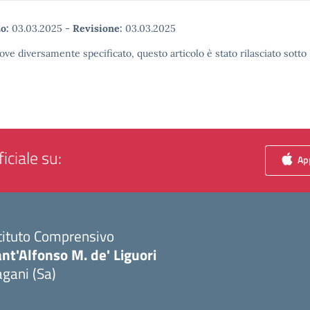
o:
03.03.2025
-
Revisione:
03.03.2025
ove diversamente specificato, questo articolo è stato rilasciato sott
iciale su:
App
tituto Comprensivo
nt'Alfonso M. de' Liguori
gani (Sa)
Visita la pagina iniziale della scuola