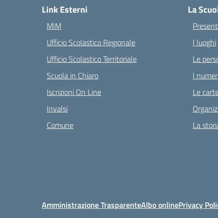
Link Esterni
La Scuo
MIM
Present
Ufficio Scolastico Regionale
I luoghi
Ufficio Scolastico Territoriale
Le pers
Scuola in Chiaro
I numeri
Iscrizioni On Line
Le carte
Invalsi
Organiz
Comune
La stori
Amministrazione Trasparente
Albo online
Privacy Poli