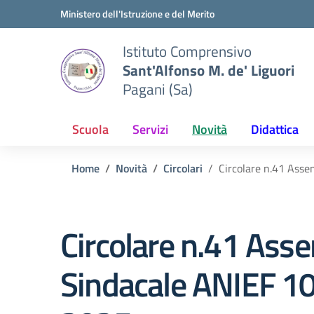
Vai ai contenuti
Vai al menu di navigazione
Vai al footer
Ministero dell'Istruzione e del Merito
Istituto Comprensivo
Sant'Alfonso M. de' Liguori
Pagani (Sa)
Scuola
Servizi
Novità
Didattica
Home
Novità
Circolari
Circolare n.41 Ass
Circolare n.41 Ass
Sindacale ANIEF 1