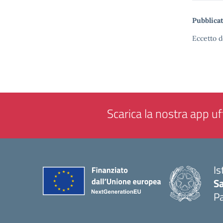
Pubblicat
Eccetto d
Scarica la nostra app uff
Is
Sa
Pa
— 