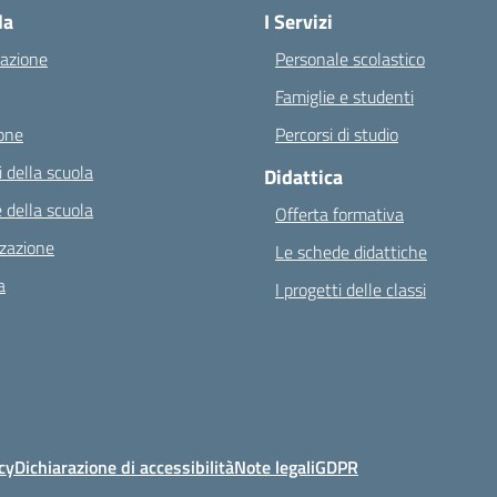
la
I Servizi
azione
Personale scolastico
Famiglie e studenti
one
Percorsi di studio
 della scuola
Didattica
 della scuola
Offerta formativa
zazione
Le schede didattiche
a
I progetti delle classi
cy
Dichiarazione di accessibilità
Note legali
GDPR