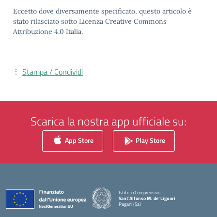
Eccetto dove diversamente specificato, questo articolo è
stato rilasciato sotto Licenza Creative Commons
Attribuzione 4.0 Italia.
Stampa / Condividi
Scarica la nostra app ufficiale su:
App Store
Play Store
Istituto Comprensivo
Sant'Alfonso M. de' Liguori
Pagani (Sa)
— Visita la pagina iniziale della scuola