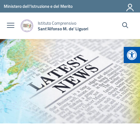
Vai ai contenuti
Vai al menu di navigazione
Vai al footer
Ministero dell'Istruzione e del Merito
Istituto Comprensivo
Sant'Alfonso M. de' Liguori
Apr