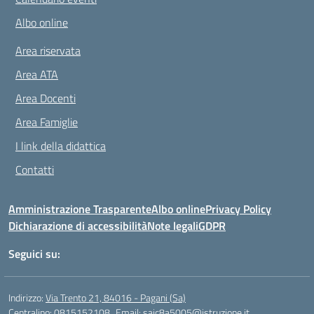
Albo online
Area riservata
Area ATA
Area Docenti
Area Famiglie
I link della didattica
Contatti
Amministrazione Trasparente
Albo online
Privacy Policy
Dichiarazione di accessibilità
Note legali
GDPR
Seguici su:
Indirizzo:
Via Trento 21, 84016 - Pagani (Sa)
Centralino:
0815152108
Email:
saic8a5005@istruzione.it