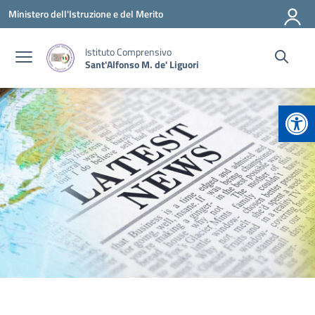
Vai ai contenuti
Vai al menu di navigazione
Vai al footer
Ministero dell'Istruzione e del Merito
Istituto Comprensivo
Sant'Alfonso M. de' Liguori
Apr