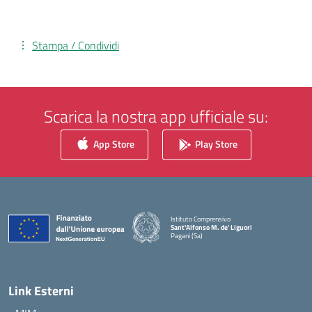
Stampa / Condividi
Scarica la nostra app ufficiale su:
App Store
Play Store
Istituto Comprensivo
Sant'Alfonso M. de' Liguori
Pagani (Sa)
— Visita la pagina iniziale della scuola
Link Esterni