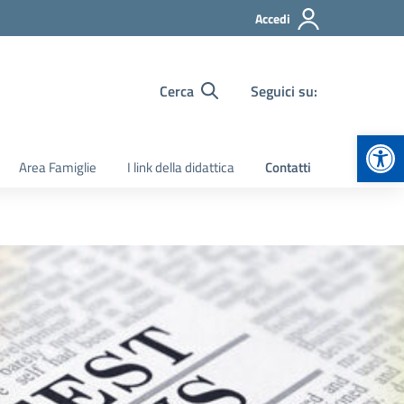
Accedi
Cerca
Seguici su:
Apr
Area Famiglie
I link della didattica
Contatti