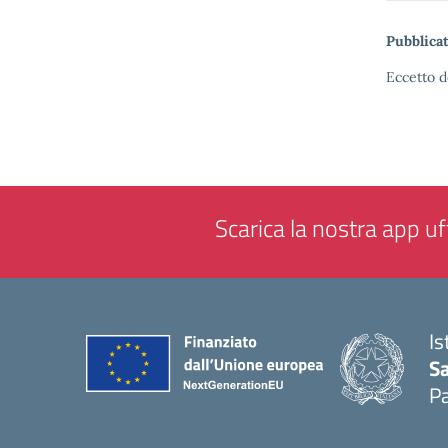
Pubblicat
Eccetto d
Scarica la nostra app uff
Is
Sa
Pa
— 