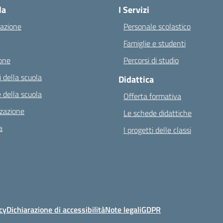
la
I Servizi
azione
Personale scolastico
Famiglie e studenti
one
Percorsi di studio
 della scuola
Didattica
 della scuola
Offerta formativa
zazione
Le schede didattiche
a
I progetti delle classi
cy
Dichiarazione di accessibilità
Note legali
GDPR