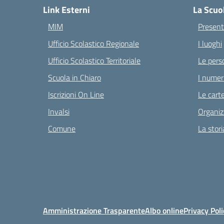
Link Esterni
La Scuo
MIM
Present
Ufficio Scolastico Regionale
I luoghi
Ufficio Scolastico Territoriale
Le pers
Scuola in Chiaro
I numeri
Iscrizioni On Line
Le carte
Invalsi
Organiz
Comune
La stori
Amministrazione Trasparente
Albo online
Privacy Poli