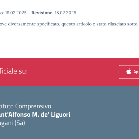
o:
18.02.2025
-
Revisione:
18.02.2025
ove diversamente specificato, questo articolo è stato rilasciato sott
iciale su:
App
tituto Comprensivo
nt'Alfonso M. de' Liguori
gani (Sa)
Visita la pagina iniziale della scuola