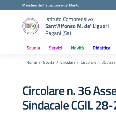
Vai ai contenuti
Vai al menu di navigazione
Vai al footer
Ministero dell'Istruzione e del Merito
Istituto Comprensivo
Sant'Alfonso M. de' Liguori
Pagani (Sa)
Scuola
Servizi
Novità
Didattica
Home
Novità
Circolari
Circolare n. 36 Ass
Circolare n. 36 As
Sindacale CGIL 28