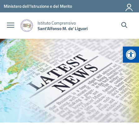
Vai ai contenuti
Vai al menu di navigazione
Vai al footer
Ministero dell'Istruzione e del Merito
Istituto Comprensivo
Sant'Alfonso M. de' Liguori
Apr