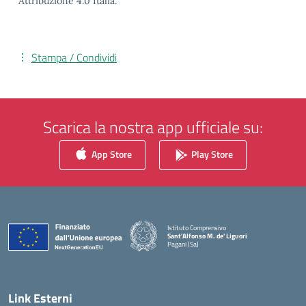
Attribuzione 4.0 Italia.
Stampa / Condividi
Scarica la nostra app ufficiale su:
App Store
Play Store
Istituto Comprensivo
Sant'Alfonso M. de' Liguori
Pagani (Sa)
— Visita la pagina iniziale della scuola
Link Esterni