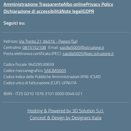
Amministrazione Trasparente
Albo online
Privacy Policy
Dichiarazione di accessibilità
Note legali
GDPR
Seguici su:
Indirizzo:
Via Trento 21, 84016 - Pagani (Sa)
Centralino:
0815152108
Email:
saic8a5005@istruzione.it
Posta elettronica certificata (PEC):
saic8a5005@pec.istruzione.it
Codice fiscale: 94029530659
Codice meccanografico:
SAIC8A5005
Codice Indice delle Pubbliche Amministrazioni (IPA): ICSAD
Codice unico di fatturazione (CUF): UFNU7A
IBAN - IT25 G010 1076 3101 0000 0046 021
Hosting & Powered by 3D Solution S.r.l.
Concept & Design by Designers Italia