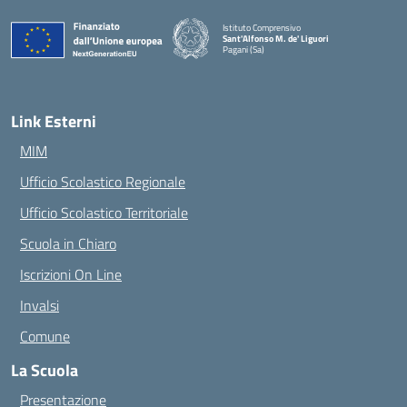
Istituto Comprensivo
Sant'Alfonso M. de' Liguori
Pagani (Sa)
— Visita la pagina iniziale della scuola
Link Esterni
MIM
Ufficio Scolastico Regionale
Ufficio Scolastico Territoriale
Scuola in Chiaro
Iscrizioni On Line
Invalsi
Comune
La Scuola
Presentazione