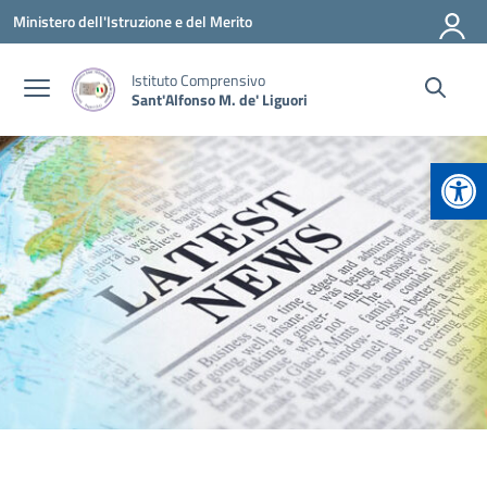
Vai ai contenuti
Vai al menu di navigazione
Vai al footer
Ministero dell'Istruzione e del Merito
Istituto Comprensivo
Sant'Alfonso M. de' Liguori
Apr