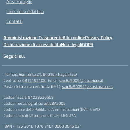
Area Famiglie
I link della didattica
Contatti
Amministrazione Trasparente
Albo online
Privacy Policy
Dichiarazione di accessibilità
Note legali
GDPR
Seguici su:
Indirizzo:
Via Trento 21, 84016 - Pagani (Sa)
Centralino:
0815152108
Email:
saic8a5005@istruzione.it
Posta elettronica certificata (PEC):
saic8a5005@pec.istruzione.it
Codice fiscale: 94029530659
Codice meccanografico:
SAIC8A5005
Codice Indice delle Pubbliche Amministrazioni (IPA): ICSAD
Codice unico di fatturazione (CUF): UFNU7A
IBAN - IT25 G010 1076 3101 0000 0046 021