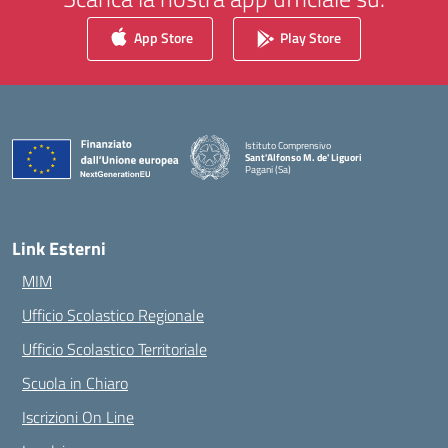
App Store
Play Store
Istituto Comprensivo
Sant'Alfonso M. de' Liguori
Pagani (Sa)
— Visita la pagina iniziale della scuola
Link Esterni
MIM
Ufficio Scolastico Regionale
Ufficio Scolastico Territoriale
Scuola in Chiaro
Iscrizioni On Line