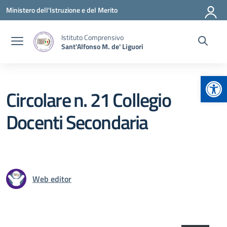
Vai ai contenuti
Vai al menu di navigazione
Vai al footer
Ministero dell'Istruzione e del Merito
Istituto Comprensivo
Sant'Alfonso M. de' Liguori
Apr
Circolare n. 21 Collegio
Docenti Secondaria
Web editor