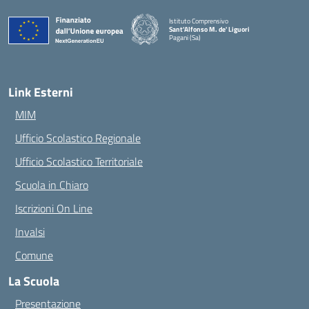
Istituto Comprensivo
Sant'Alfonso M. de' Liguori
Pagani (Sa)
— Visita la pagina iniziale della scuola
Link Esterni
MIM
Ufficio Scolastico Regionale
Ufficio Scolastico Territoriale
Scuola in Chiaro
Iscrizioni On Line
Invalsi
Comune
La Scuola
Presentazione