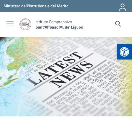
Vai ai contenuti
Vai al menu di navigazione
Vai al footer
Ministero dell'Istruzione e del Merito
Istituto Comprensivo
Sant'Alfonso M. de' Liguori
Apr