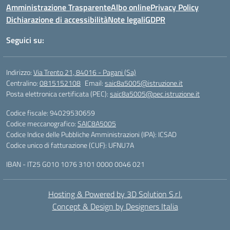
Amministrazione Trasparente
Albo online
Privacy Policy
Dichiarazione di accessibilità
Note legali
GDPR
Seguici su:
Indirizzo:
Via Trento 21, 84016 - Pagani (Sa)
Centralino:
0815152108
Email:
saic8a5005@istruzione.it
Posta elettronica certificata (PEC):
saic8a5005@pec.istruzione.it
Codice fiscale: 94029530659
Codice meccanografico:
SAIC8A5005
Codice Indice delle Pubbliche Amministrazioni (IPA): ICSAD
Codice unico di fatturazione (CUF): UFNU7A
IBAN - IT25 G010 1076 3101 0000 0046 021
Hosting & Powered by 3D Solution S.r.l.
Concept & Design by Designers Italia