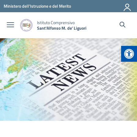
Vai ai contenuti
Vai al menu di navigazione
Vai al footer
Ministero dell'Istruzione e del Merito
Istituto Comprensivo
Sant'Alfonso M. de' Liguori
Apr