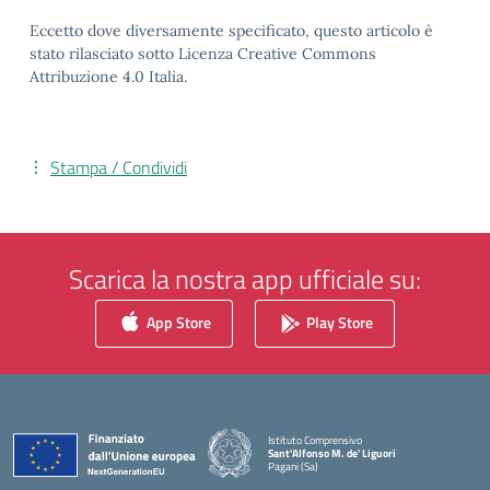
Eccetto dove diversamente specificato, questo articolo è
stato rilasciato sotto Licenza Creative Commons
Attribuzione 4.0 Italia.
Stampa / Condividi
Scarica la nostra app ufficiale su:
App Store
Play Store
Istituto Comprensivo
Sant'Alfonso M. de' Liguori
Pagani (Sa)
— Visita la pagina iniziale della scuola