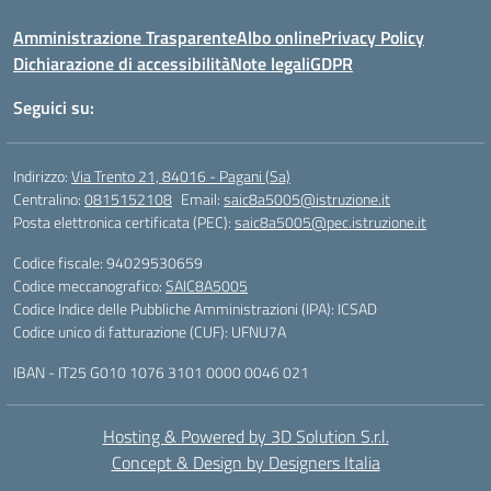
Amministrazione Trasparente
Albo online
Privacy Policy
Dichiarazione di accessibilità
Note legali
GDPR
Seguici su:
Indirizzo:
Via Trento 21, 84016 - Pagani (Sa)
Centralino:
0815152108
Email:
saic8a5005@istruzione.it
Posta elettronica certificata (PEC):
saic8a5005@pec.istruzione.it
Codice fiscale: 94029530659
Codice meccanografico:
SAIC8A5005
Codice Indice delle Pubbliche Amministrazioni (IPA): ICSAD
Codice unico di fatturazione (CUF): UFNU7A
IBAN - IT25 G010 1076 3101 0000 0046 021
Hosting & Powered by 3D Solution S.r.l.
Concept & Design by Designers Italia