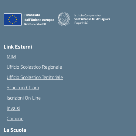
Istituto Comprensivo
Sant'Alfonso M. de' Liguori
Pagani (Sa)
— Visita la pagina iniziale della scuola
Link Esterni
MIM
Ufficio Scolastico Regionale
Ufficio Scolastico Territoriale
Scuola in Chiaro
Iscrizioni On Line
Invalsi
Comune
La Scuola