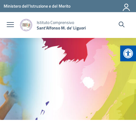
Vai ai contenuti
Vai al menu di navigazione
Vai al footer
Ministero dell'Istruzione e del Merito
Istituto Comprensivo
Sant'Alfonso M. de' Liguori
Apr