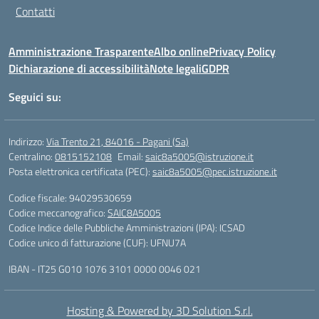
Contatti
Amministrazione Trasparente
Albo online
Privacy Policy
Dichiarazione di accessibilità
Note legali
GDPR
Seguici su:
Indirizzo:
Via Trento 21, 84016 - Pagani (Sa)
Centralino:
0815152108
Email:
saic8a5005@istruzione.it
Posta elettronica certificata (PEC):
saic8a5005@pec.istruzione.it
Codice fiscale: 94029530659
Codice meccanografico:
SAIC8A5005
Codice Indice delle Pubbliche Amministrazioni (IPA): ICSAD
Codice unico di fatturazione (CUF): UFNU7A
IBAN - IT25 G010 1076 3101 0000 0046 021
Hosting & Powered by 3D Solution S.r.l.