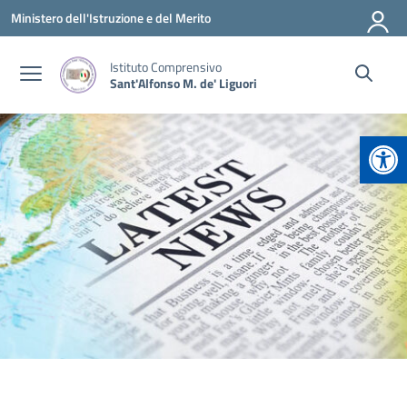
Vai ai contenuti
Vai al menu di navigazione
Vai al footer
Ministero dell'Istruzione e del Merito
Istituto Comprensivo
Sant'Alfonso M. de' Liguori
Apr