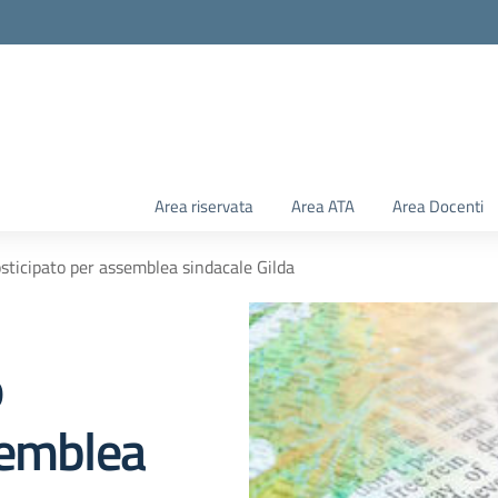
Area riservata
Area ATA
Area Docenti
sticipato per assemblea sindacale Gilda
o
semblea