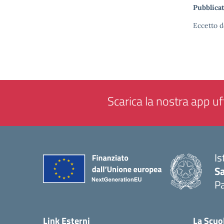
Pubblicat
Eccetto d
Scarica la nostra app uff
Is
Sa
Pa
— 
Link Esterni
La Scuo