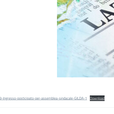
-9-Ingresso-posticipato-per-assemblea-sindacale-GILDA-1
Download