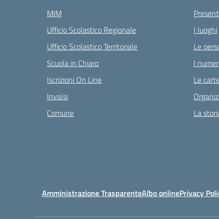
MIM
Present
Ufficio Scolastico Regionale
I luoghi
Ufficio Scolastico Territoriale
Le pers
Scuola in Chiaro
I numeri
Iscrizioni On Line
Le carte
Invalsi
Organiz
Comune
La stori
Amministrazione Trasparente
Albo online
Privacy Poli