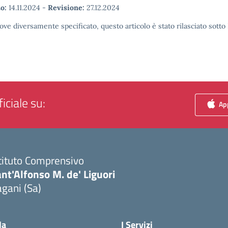
o:
14.11.2024
-
Revisione:
27.12.2024
ove diversamente specificato, questo articolo è stato rilasciato sott
iciale su:
App
tituto Comprensivo
nt'Alfonso M. de' Liguori
gani (Sa)
Visita la pagina iniziale della scuola
la
I Servizi