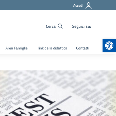
Accedi
Cerca
Seguici su:
Apr
Area Famiglie
I link della didattica
Contatti