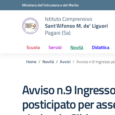
Vai ai contenuti
Vai al menu di navigazione
Vai al footer
Ministero dell'Istruzione e del Merito
Istituto Comprensivo
Sant'Alfonso M. de' Liguori
Pagani (Sa)
Scuola
Servizi
Novità
Didattica
Home
Novità
Avvisi
Avviso n.9 Ingresso po
Avviso n.9 Ingress
posticipato per as