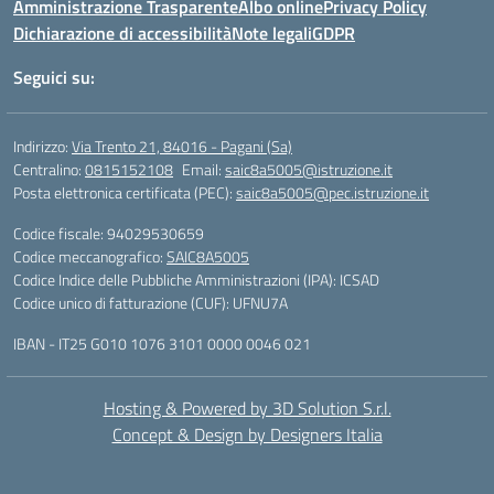
Amministrazione Trasparente
Albo online
Privacy Policy
Dichiarazione di accessibilità
Note legali
GDPR
Seguici su:
Indirizzo:
Via Trento 21, 84016 - Pagani (Sa)
Centralino:
0815152108
Email:
saic8a5005@istruzione.it
Posta elettronica certificata (PEC):
saic8a5005@pec.istruzione.it
Codice fiscale: 94029530659
Codice meccanografico:
SAIC8A5005
Codice Indice delle Pubbliche Amministrazioni (IPA): ICSAD
Codice unico di fatturazione (CUF): UFNU7A
IBAN - IT25 G010 1076 3101 0000 0046 021
Hosting & Powered by 3D Solution S.r.l.
Concept & Design by Designers Italia