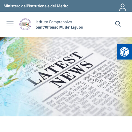
Vai ai contenuti
Vai al menu di navigazione
Vai al footer
Ministero dell'Istruzione e del Merito
Istituto Comprensivo
Sant'Alfonso M. de' Liguori
Apr