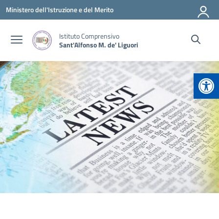
Vai ai contenuti
Vai al menu di navigazione
Vai al footer
Ministero dell'Istruzione e del Merito
Istituto Comprensivo
Sant'Alfonso M. de' Liguori
Apr