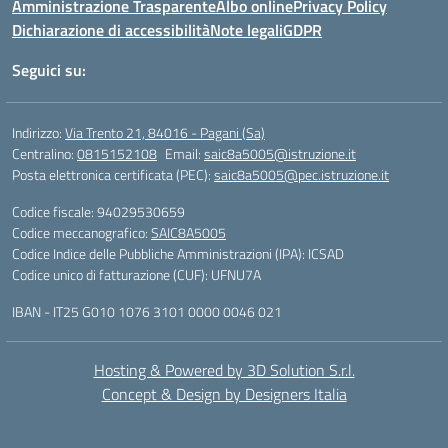
Amministrazione Trasparente
Albo online
Privacy Policy
Dichiarazione di accessibilità
Note legali
GDPR
Seguici su:
Indirizzo:
Via Trento 21, 84016 - Pagani (Sa)
Centralino:
0815152108
Email:
saic8a5005@istruzione.it
Posta elettronica certificata (PEC):
saic8a5005@pec.istruzione.it
Codice fiscale: 94029530659
Codice meccanografico:
SAIC8A5005
Codice Indice delle Pubbliche Amministrazioni (IPA): ICSAD
Codice unico di fatturazione (CUF): UFNU7A
IBAN - IT25 G010 1076 3101 0000 0046 021
Hosting & Powered by 3D Solution S.r.l.
Concept & Design by Designers Italia