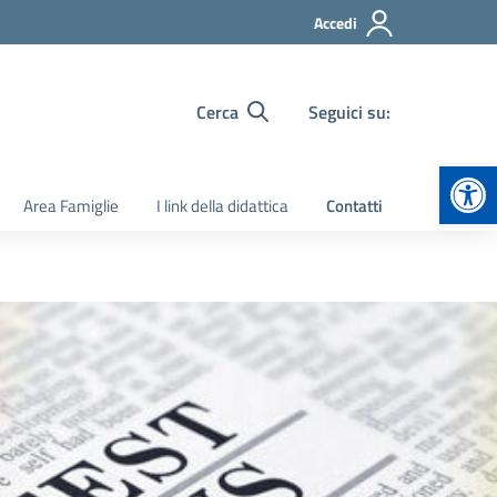
Accedi
Cerca
Seguici su:
Apr
Area Famiglie
I link della didattica
Contatti