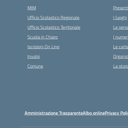
MIM
Present
Ufficio Scolastico Regionale
I luoghi
Ufficio Scolastico Territoriale
Le pers
Scuola in Chiaro
I numeri
Iscrizioni On Line
Le carte
Invalsi
Organiz
Comune
La stori
Amministrazione Trasparente
Albo online
Privacy Poli