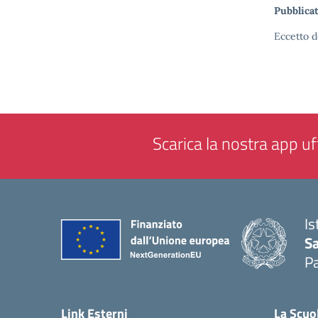
Pubblicat
Eccetto d
Scarica la nostra app uff
Is
Sa
Pa
— 
Link Esterni
La Scuo