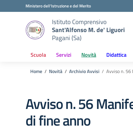
Vai ai contenuti
Vai al menu di navigazione
Vai al footer
Ministero dell'Istruzione e del Merito
Istituto Comprensivo
Sant'Alfonso M. de' Liguori
Pagani (Sa)
Scuola
Servizi
Novità
Didattica
Home
Novità
Archivio Avvisi
Avviso n. 56 
Avviso n. 56 Manif
di fine anno