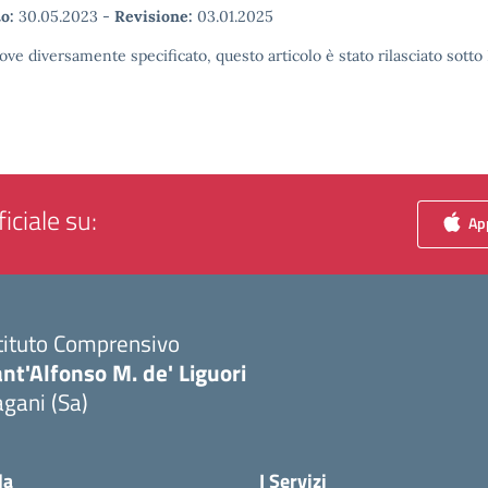
o:
30.05.2023
-
Revisione:
03.01.2025
ove diversamente specificato, questo articolo è stato rilasciato sott
iciale su:
App
tituto Comprensivo
nt'Alfonso M. de' Liguori
gani (Sa)
Visita la pagina iniziale della scuola
la
I Servizi