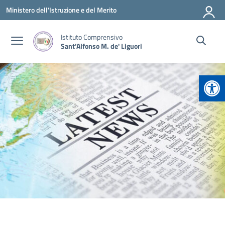
Vai ai contenuti
Vai al menu di navigazione
Vai al footer
Ministero dell'Istruzione e del Merito
Istituto Comprensivo
Sant'Alfonso M. de' Liguori
Apr