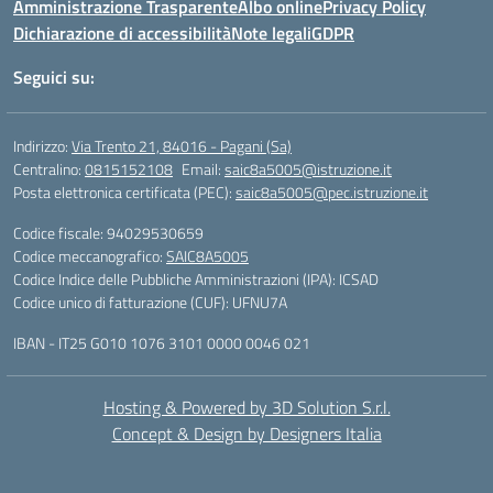
Amministrazione Trasparente
Albo online
Privacy Policy
Dichiarazione di accessibilità
Note legali
GDPR
Seguici su:
Indirizzo:
Via Trento 21, 84016 - Pagani (Sa)
Centralino:
0815152108
Email:
saic8a5005@istruzione.it
Posta elettronica certificata (PEC):
saic8a5005@pec.istruzione.it
Codice fiscale: 94029530659
Codice meccanografico:
SAIC8A5005
Codice Indice delle Pubbliche Amministrazioni (IPA): ICSAD
Codice unico di fatturazione (CUF): UFNU7A
IBAN - IT25 G010 1076 3101 0000 0046 021
Hosting & Powered by 3D Solution S.r.l.
Concept & Design by Designers Italia