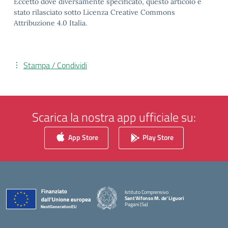
Eccetto dove diversamente specificato, questo articolo è
stato rilasciato sotto Licenza Creative Commons
Attribuzione 4.0 Italia.
Stampa / Condividi
Scarica la nostra app ufficiale su:
App Store
Play Store
Istituto Comprensivo
Sant'Alfonso M. de' Liguori
Pagani (Sa)
— Visita la pagina iniziale della scuola