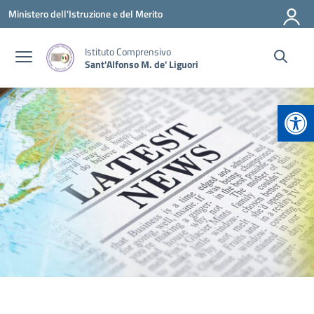
Vai ai contenuti
Vai al menu di navigazione
Vai al footer
Ministero dell'Istruzione e del Merito
Istituto Comprensivo
Sant'Alfonso M. de' Liguori
Apr