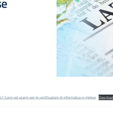
se
47-Corsi-ed-esami-per-le-certificazioni-di-informatica-e-inglese
Downloa