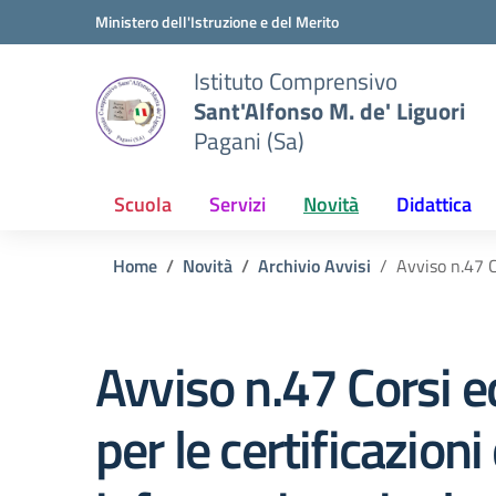
Vai ai contenuti
Vai al menu di navigazione
Vai al footer
Ministero dell'Istruzione e del Merito
Istituto Comprensivo
Sant'Alfonso M. de' Liguori
Pagani (Sa)
Scuola
Servizi
Novità
Didattica
Home
Novità
Archivio Avvisi
Avviso n.47 C
Avviso n.47 Corsi 
per le certificazioni 