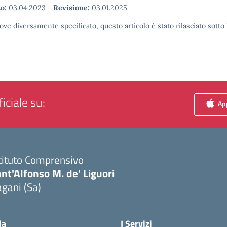
o:
03.04.2023
-
Revisione:
03.01.2025
ove diversamente specificato, questo articolo è stato rilasciato sott
iciale su:
App
tituto Comprensivo
nt'Alfonso M. de' Liguori
gani (Sa)
Visita la pagina iniziale della scuola
la
I Servizi