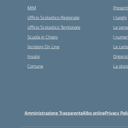
MIM
Present
Ufficio Scolastico Regionale
I luoghi
Ufficio Scolastico Territoriale
Le pers
Scuola in Chiaro
I numeri
Iscrizioni On Line
Le carte
Invalsi
Organiz
Comune
La stori
Amministrazione Trasparente
Albo online
Privacy Poli