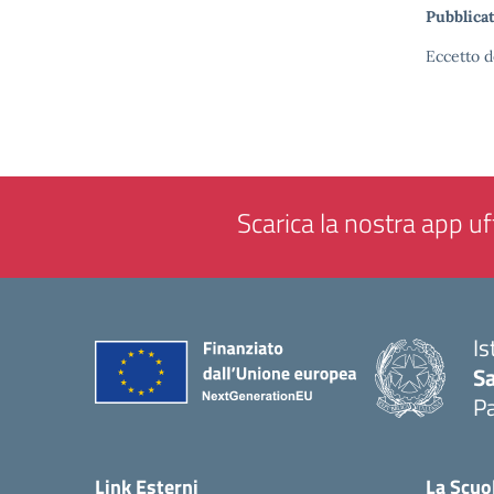
Pubblicat
Eccetto d
Scarica la nostra app uff
Is
Sa
Pa
— 
Link Esterni
La Scuo