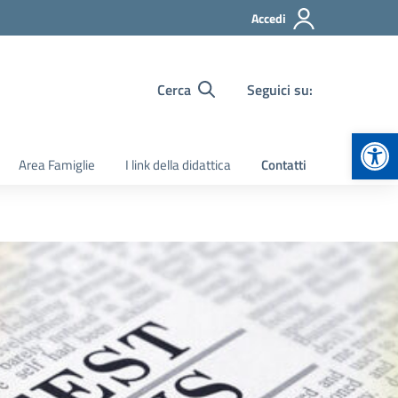
Accedi
Cerca
Seguici su:
Apr
Area Famiglie
I link della didattica
Contatti