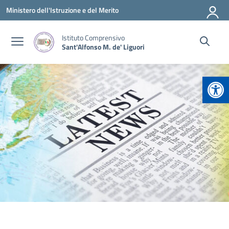
Vai ai contenuti
Vai al menu di navigazione
Vai al footer
Ministero dell'Istruzione e del Merito
Istituto Comprensivo
Sant'Alfonso M. de' Liguori
Apr