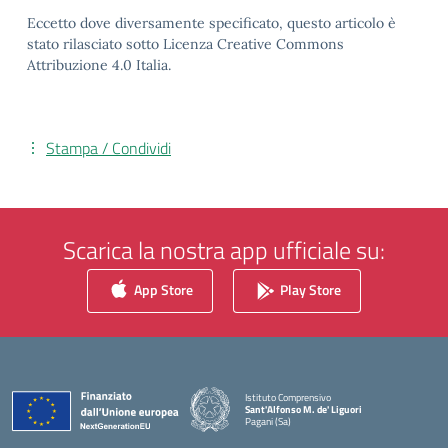
Eccetto dove diversamente specificato, questo articolo è
stato rilasciato sotto Licenza Creative Commons
Attribuzione 4.0 Italia.
Stampa / Condividi
Scarica la nostra app ufficiale su:
App Store
Play Store
Istituto Comprensivo
Sant'Alfonso M. de' Liguori
Pagani (Sa)
— Visita la pagina iniziale della scuola