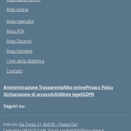
Albo online
Area riservata
Area ATA
Area Docenti
Area Famiglie
I link della didattica
Contatti
Amministrazione Trasparente
Albo online
Privacy Policy
Dichiarazione di accessibilità
Note legali
GDPR
Seguici su:
Indirizzo:
Via Trento 21, 84016 - Pagani (Sa)
Centralino:
0815152108
Email:
saic8a5005@istruzione.it