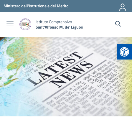
Vai ai contenuti
Vai al menu di navigazione
Vai al footer
Ministero dell'Istruzione e del Merito
Istituto Comprensivo
Sant'Alfonso M. de' Liguori
Apr