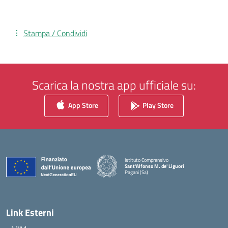
Stampa / Condividi
Scarica la nostra app ufficiale su:
App Store
Play Store
Istituto Comprensivo
Sant'Alfonso M. de' Liguori
Pagani (Sa)
— Visita la pagina iniziale della scuola
Link Esterni