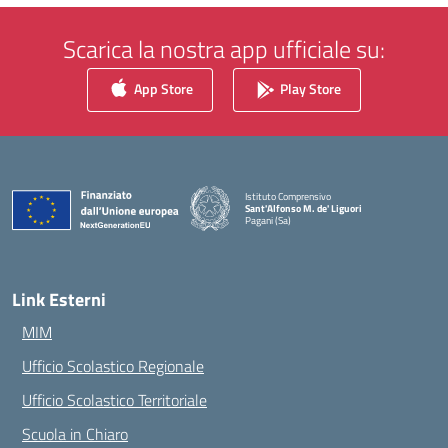
Scarica la nostra app ufficiale su:
App Store
Play Store
Istituto Comprensivo
Sant'Alfonso M. de' Liguori
Pagani (Sa)
— Visita la pagina iniziale della scuola
Link Esterni
MIM
Ufficio Scolastico Regionale
Ufficio Scolastico Territoriale
Scuola in Chiaro