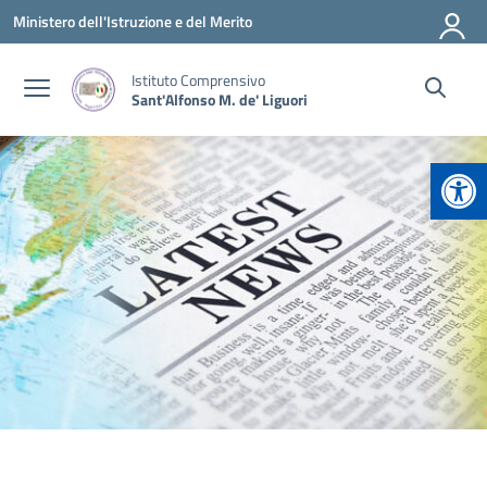
Vai ai contenuti
Vai al menu di navigazione
Vai al footer
Ministero dell'Istruzione e del Merito
Istituto Comprensivo
Sant'Alfonso M. de' Liguori
Apr