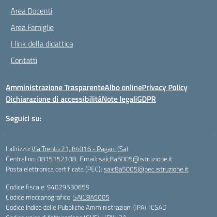
Area Docenti
Area Famiglie
I link della didattica
Contatti
Amministrazione Trasparente
Albo online
Privacy Policy
Dichiarazione di accessibilità
Note legali
GDPR
Seguici su:
Indirizzo:
Via Trento 21, 84016 - Pagani (Sa)
Centralino:
0815152108
Email:
saic8a5005@istruzione.it
Posta elettronica certificata (PEC):
saic8a5005@pec.istruzione.it
Codice fiscale: 94029530659
Codice meccanografico:
SAIC8A5005
Codice Indice delle Pubbliche Amministrazioni (IPA): ICSAD