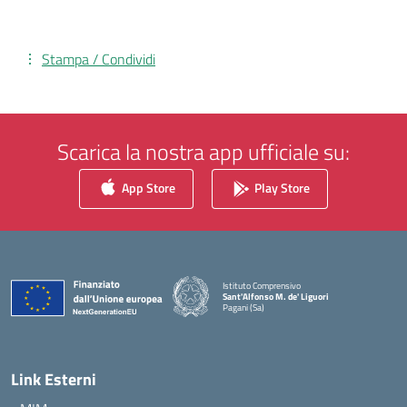
Stampa / Condividi
Scarica la nostra app ufficiale su:
App Store
Play Store
Istituto Comprensivo
Sant'Alfonso M. de' Liguori
Pagani (Sa)
— Visita la pagina iniziale della scuola
Link Esterni