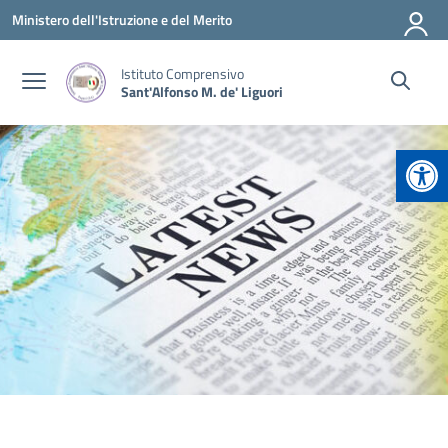
Vai ai contenuti
Vai al menu di navigazione
Vai al footer
Ministero dell'Istruzione e del Merito
Istituto Comprensivo
Sant'Alfonso M. de' Liguori
Apr