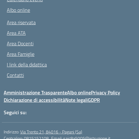
Albo online
Area riservata
Area ATA
Area Docenti
Area Famiglie
I link della didattica
Contatti
Amministrazione Trasparente
Albo online
Privacy Policy
Dichiarazione di accessibilità
Note legali
GDPR
Seguici su:
Indirizzo:
Via Trento 21, 84016 - Pagani (Sa)
Centralino:
0815152108
Email:
saic8a5005@istruzione.it