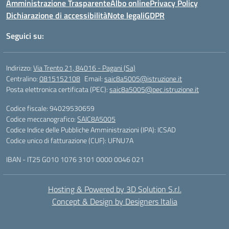
Amministrazione Trasparente
Albo online
Privacy Policy
Dichiarazione di accessibilità
Note legali
GDPR
Seguici su:
Indirizzo:
Via Trento 21, 84016 - Pagani (Sa)
Centralino:
0815152108
Email:
saic8a5005@istruzione.it
Posta elettronica certificata (PEC):
saic8a5005@pec.istruzione.it
Codice fiscale: 94029530659
Codice meccanografico:
SAIC8A5005
Codice Indice delle Pubbliche Amministrazioni (IPA): ICSAD
Codice unico di fatturazione (CUF): UFNU7A
IBAN - IT25 G010 1076 3101 0000 0046 021
Hosting & Powered by 3D Solution S.r.l.
Concept & Design by Designers Italia