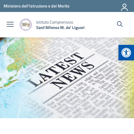
Vai ai contenuti
Vai al menu di navigazione
Vai al footer
Ministero dell'Istruzione e del Merito
Istituto Comprensivo
Sant'Alfonso M. de' Liguori
Apr