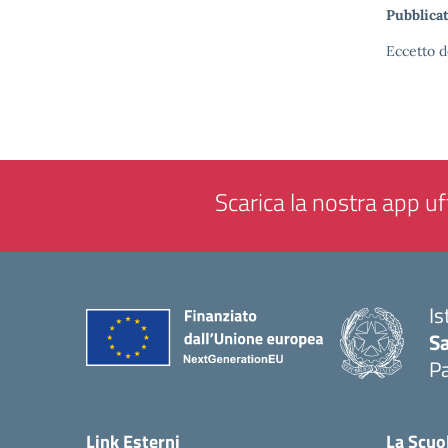
Pubblicat
Eccetto d
Scarica la nostra app uff
Is
Sa
Pa
— 
Link Esterni
La Scuo