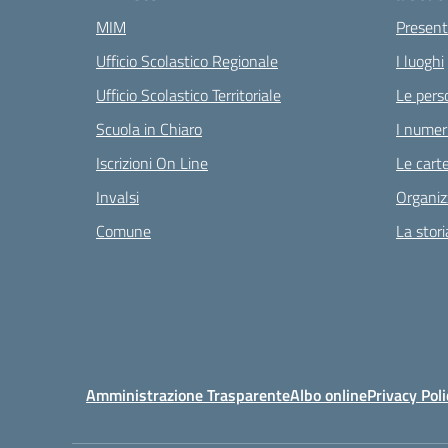
MIM
Present
Ufficio Scolastico Regionale
I luoghi
Ufficio Scolastico Territoriale
Le pers
Scuola in Chiaro
I numeri
Iscrizioni On Line
Le carte
Invalsi
Organiz
Comune
La stori
Amministrazione Trasparente
Albo online
Privacy Poli