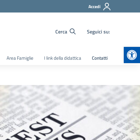
Accedi
Cerca
Seguici su:
Apr
Area Famiglie
I link della didattica
Contatti