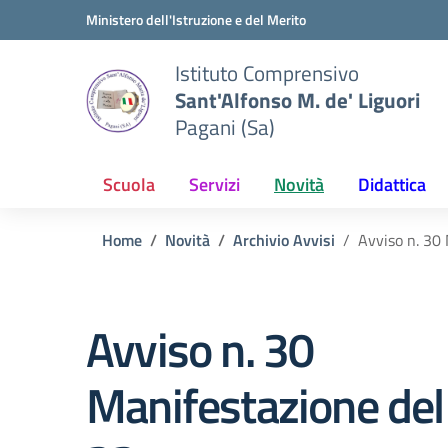
Vai ai contenuti
Vai al menu di navigazione
Vai al footer
Ministero dell'Istruzione e del Merito
Istituto Comprensivo
Sant'Alfonso M. de' Liguori
Pagani (Sa)
Scuola
Servizi
Novità
Didattica
Home
Novità
Archivio Avvisi
Avviso n. 30
Avviso n. 30
Manifestazione de