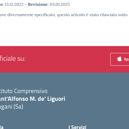
o:
13.12.2022
-
Revisione:
03.01.2025
ove diversamente specificato, questo articolo è stato rilasciato sott
iciale su:
App
tituto Comprensivo
nt'Alfonso M. de' Liguori
gani (Sa)
Visita la pagina iniziale della scuola
la
I Servizi