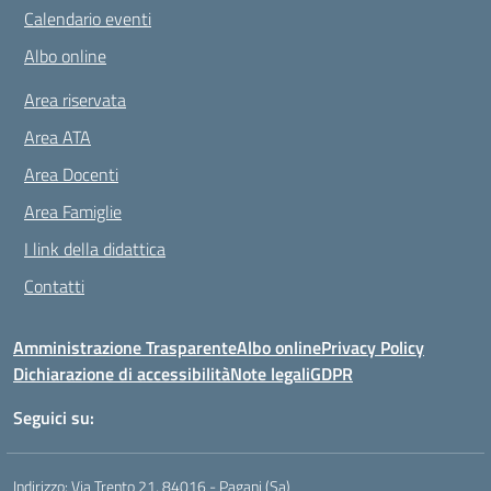
Calendario eventi
Albo online
Area riservata
Area ATA
Area Docenti
Area Famiglie
I link della didattica
Contatti
Amministrazione Trasparente
Albo online
Privacy Policy
Dichiarazione di accessibilità
Note legali
GDPR
Seguici su:
Indirizzo:
Via Trento 21, 84016 - Pagani (Sa)