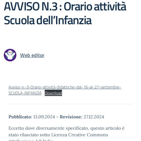
AVVISO N.3 : Orario attività
Scuola dell’Infanzia
Web editor
Avviso-n.-3-Orario-attività-didattiche-dal-16-al-27-settembre-
SCUOLA-INFANZIA
Download
Pubblicato:
13.09.2024
-
Revisione:
27.12.2024
Eccetto dove diversamente specificato, questo articolo è
stato rilasciato sotto Licenza Creative Commons