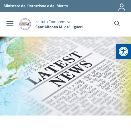
Vai ai contenuti
Vai al menu di navigazione
Vai al footer
Ministero dell'Istruzione e del Merito
Istituto Comprensivo
Sant'Alfonso M. de' Liguori
Apr