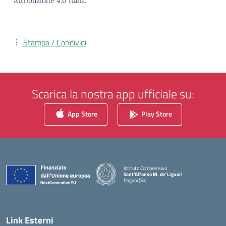
Attribuzione 4.0 Italia.
Stampa / Condividi
Scarica la nostra app ufficiale su:
App Store
Play Store
Istituto Comprensivo
Sant'Alfonso M. de' Liguori
Pagani (Sa)
— Visita la pagina iniziale della scuola
Link Esterni