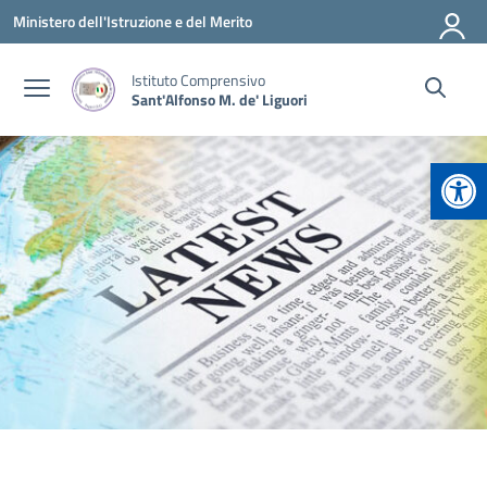
Vai ai contenuti
Vai al menu di navigazione
Vai al footer
Ministero dell'Istruzione e del Merito
Istituto Comprensivo
Sant'Alfonso M. de' Liguori
Apr