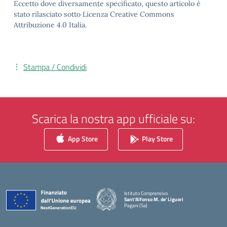
Eccetto dove diversamente specificato, questo articolo è
stato rilasciato sotto Licenza Creative Commons
Attribuzione 4.0 Italia.
Stampa / Condividi
Scarica la nostra app ufficiale su:
App Store
Play Store
Istituto Comprensivo
Sant'Alfonso M. de' Liguori
Pagani (Sa)
— Visita la pagina iniziale della scuola