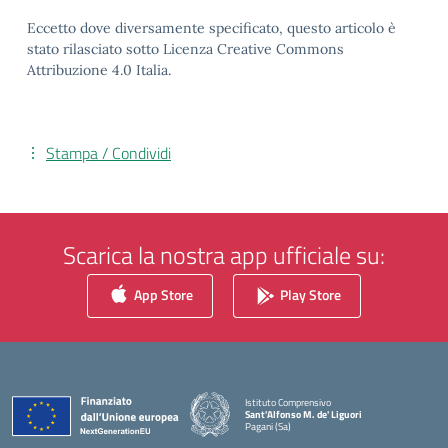
Eccetto dove diversamente specificato, questo articolo è
stato rilasciato sotto Licenza Creative Commons
Attribuzione 4.0 Italia.
Stampa / Condividi
Scarica la nostra app ufficiale su:
App Store
Play Store
Istituto Comprensivo
Sant'Alfonso M. de' Liguori
Pagani (Sa)
— Visita la pagina iniziale della scuola