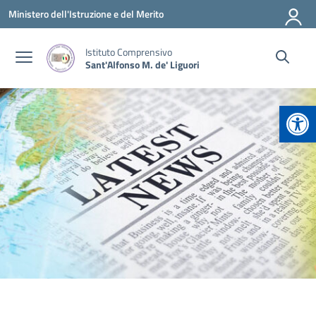
Vai ai contenuti
Vai al menu di navigazione
Vai al footer
Ministero dell'Istruzione e del Merito
Istituto Comprensivo
Sant'Alfonso M. de' Liguori
Apr