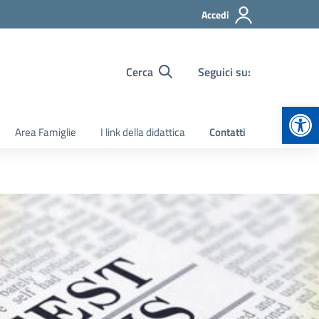
Accedi
Cerca
Seguici su:
Apr
Area Famiglie
I link della didattica
Contatti