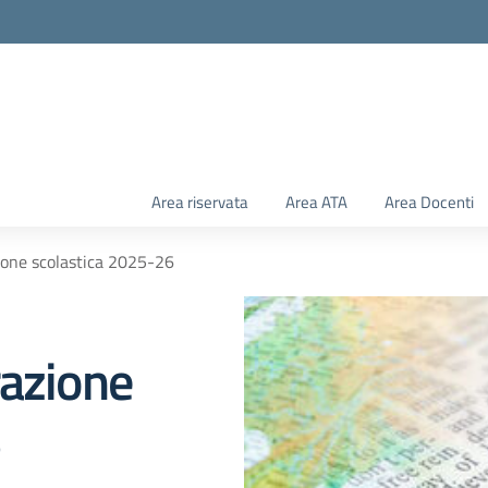
Area riservata
Area ATA
Area Docenti
ione scolastica 2025-26
razione
6