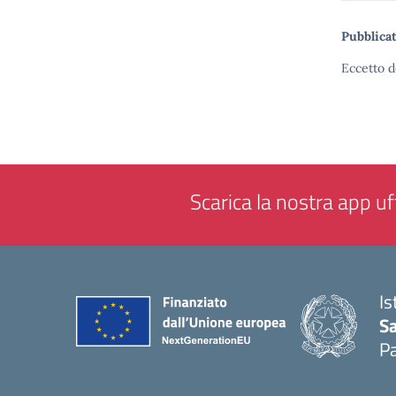
Pubblicat
Eccetto d
Scarica la nostra app uff
Is
Sa
Pa
— 