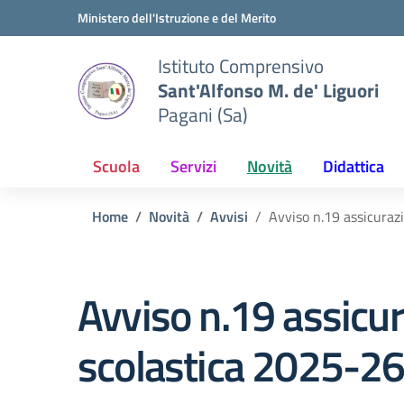
Vai ai contenuti
Vai al menu di navigazione
Vai al footer
Ministero dell'Istruzione e del Merito
Istituto Comprensivo
Sant'Alfonso M. de' Liguori
Pagani (Sa)
Scuola
Servizi
Novità
Didattica
Home
Novità
Avvisi
Avviso n.19 assicuraz
Avviso n.19 assicu
scolastica 2025-2