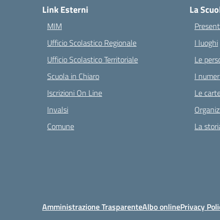
Link Esterni
La Scuo
MIM
Present
Ufficio Scolastico Regionale
I luoghi
Ufficio Scolastico Territoriale
Le pers
Scuola in Chiaro
I numeri
Iscrizioni On Line
Le carte
Invalsi
Organiz
Comune
La stori
Amministrazione Trasparente
Albo online
Privacy Poli