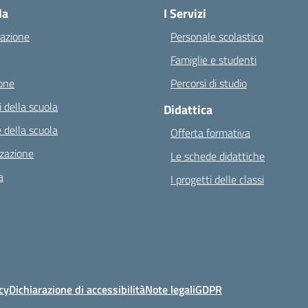
la
I Servizi
azione
Personale scolastico
Famiglie e studenti
one
Percorsi di studio
 della scuola
Didattica
 della scuola
Offerta formativa
zazione
Le schede didattiche
a
I progetti delle classi
cy
Dichiarazione di accessibilità
Note legali
GDPR