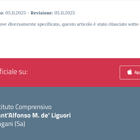
o:
05.11.2025
-
Revisione:
05.11.2025
ove diversamente specificato, questo articolo è stato rilasciato sott
iciale su:
App
tituto Comprensivo
nt'Alfonso M. de' Liguori
gani (Sa)
Visita la pagina iniziale della scuola