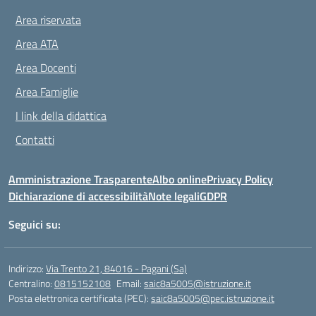
Area riservata
Area ATA
Area Docenti
Area Famiglie
I link della didattica
Contatti
Amministrazione Trasparente
Albo online
Privacy Policy
Dichiarazione di accessibilità
Note legali
GDPR
Seguici su:
Indirizzo:
Via Trento 21, 84016 - Pagani (Sa)
Centralino:
0815152108
Email:
saic8a5005@istruzione.it
Posta elettronica certificata (PEC):
saic8a5005@pec.istruzione.it