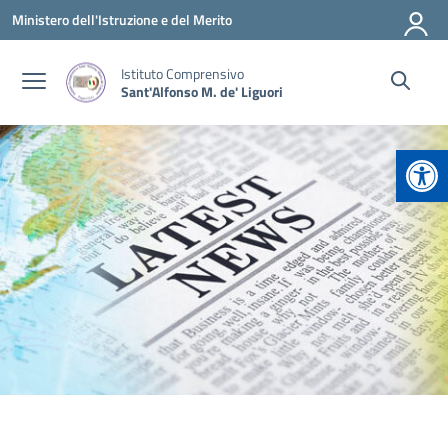
Vai ai contenuti
Vai al menu di navigazione
Vai al footer
Ministero dell'Istruzione e del Merito
Istituto Comprensivo
Sant'Alfonso M. de' Liguori
Apr