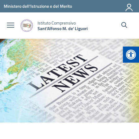
Vai ai contenuti
Vai al menu di navigazione
Vai al footer
Ministero dell'Istruzione e del Merito
Istituto Comprensivo
Sant'Alfonso M. de' Liguori
Apr