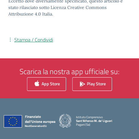
Eccetto dove diversamente specificato, questo articolo è
stato rilasciato sotto Licenza Creative Commons
Attribuzione 4.0 Italia.
Stampa / Condividi
Scarica la nostra app ufficiale su:
App Store
Play Store
Istituto Comprensivo
Sant'Alfonso M. de' Liguori
Pagani (Sa)
— Visita la pagina iniziale della scuola