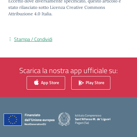
Eccetto dove diversamente specificato, questo articolo è
stato rilasciato sotto Licenza Creative Commons
Attribuzione 4.0 Italia.
Stampa / Condividi
Scarica la nostra app ufficiale su:
App Store
Play Store
Istituto Comprensivo
Sant'Alfonso M. de' Liguori
Pagani (Sa)
— Visita la pagina iniziale della scuola