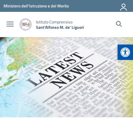
Vai ai contenuti
Vai al menu di navigazione
Vai al footer
Ministero dell'Istruzione e del Merito
Istituto Comprensivo
Sant'Alfonso M. de' Liguori
Apr