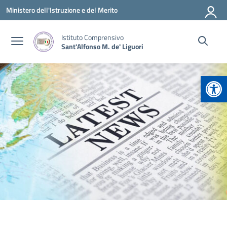
Vai ai contenuti
Vai al menu di navigazione
Vai al footer
Ministero dell'Istruzione e del Merito
Istituto Comprensivo
Sant'Alfonso M. de' Liguori
Apr