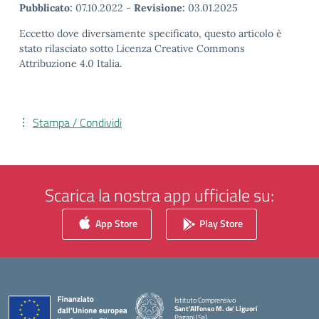
Pubblicato:
07.10.2022
-
Revisione:
03.01.2025
Eccetto dove diversamente specificato, questo articolo è
stato rilasciato sotto Licenza Creative Commons
Attribuzione 4.0 Italia.
Stampa / Condividi
Scarica la nostra app ufficiale su:
App Store
Play Store
Istituto Comprensivo
Sant'Alfonso M. de' Liguori
Pagani (Sa)