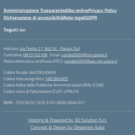
Amministrazione Trasparente
Albo online
Privacy Policy
Dichiarazione di accessibilità
Note legali
GDPR
Seguici su:
Indirizzo:
Via Trento 21, 84016 - Pagani (Sa)
Centralino:
0815152108
Email:
saic8a5005@istruzione.it
Posta elettronica certificata (PEC):
saic8a5005@pec.istruzione.it
Codice fiscale: 94029530659
Codice meccanografico:
SAIC8A5005
Codice Indice delle Pubbliche Amministrazioni (IPA): ICSAD
Codice unico di fatturazione (CUF): UFNU7A
IBAN - IT25 G010 1076 3101 0000 0046 021
Hosting & Powered by 3D Solution S.r.l.
Concept & Design by Designers Italia