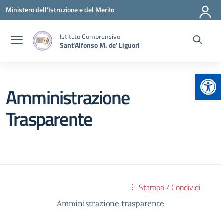
Vai ai contenuti
Vai al menu di navigazione
Vai al footer
Ministero dell'Istruzione e del Merito
Istituto Comprensivo
Sant'Alfonso M. de' Liguori
Apr
Amministrazione
Trasparente
Stampa / Condividi
Amministrazione trasparente