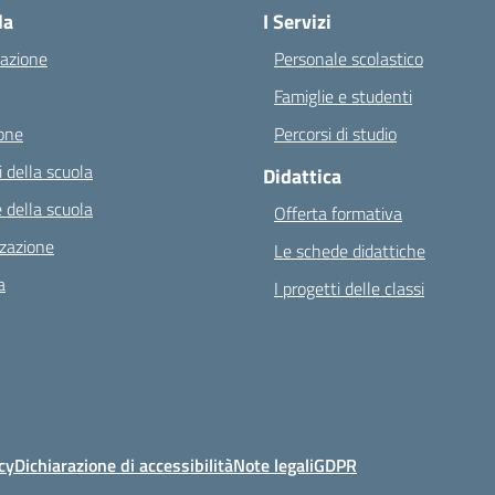
la
I Servizi
azione
Personale scolastico
Famiglie e studenti
one
Percorsi di studio
 della scuola
Didattica
 della scuola
Offerta formativa
zazione
Le schede didattiche
a
I progetti delle classi
cy
Dichiarazione di accessibilità
Note legali
GDPR