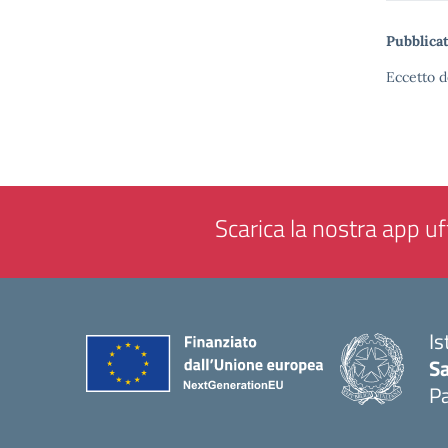
Pubblicat
Eccetto d
Scarica la nostra app uff
Is
Sa
Pa
— 