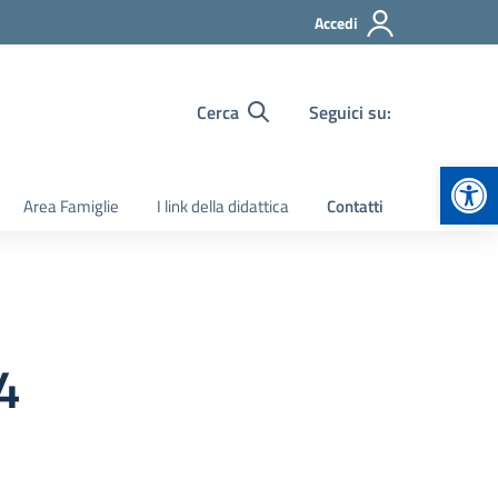
Accedi
Cerca
Seguici su:
Apr
Area Famiglie
I link della didattica
Contatti
4