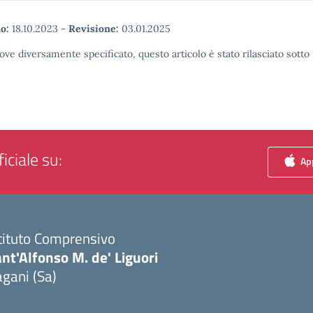
o:
18.10.2023
-
Revisione:
03.01.2025
ove diversamente specificato, questo articolo è stato rilasciato sott
iciale su:
App
tituto Comprensivo
nt'Alfonso M. de' Liguori
gani (Sa)
Visita la pagina iniziale della scuola