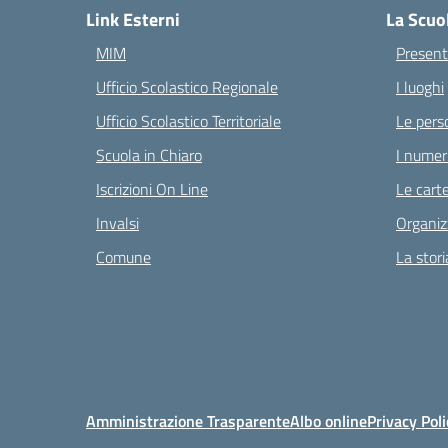
Link Esterni
La Scuo
MIM
Present
Ufficio Scolastico Regionale
I luoghi
Ufficio Scolastico Territoriale
Le pers
Scuola in Chiaro
I numeri
Iscrizioni On Line
Le carte
Invalsi
Organiz
Comune
La stori
Amministrazione Trasparente
Albo online
Privacy Poli