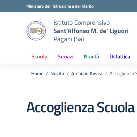
Vai ai contenuti
Vai al menu di navigazione
Vai al footer
Ministero dell'Istruzione e del Merito
Istituto Comprensivo
Sant'Alfonso M. de' Liguori
Pagani (Sa)
Scuola
Servizi
Novità
Didattica
Home
Novità
Archivio Avvisi
Accoglienza 
Accoglienza Scuola