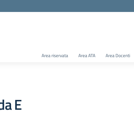
Area riservata
Area ATA
Area Docenti
da E