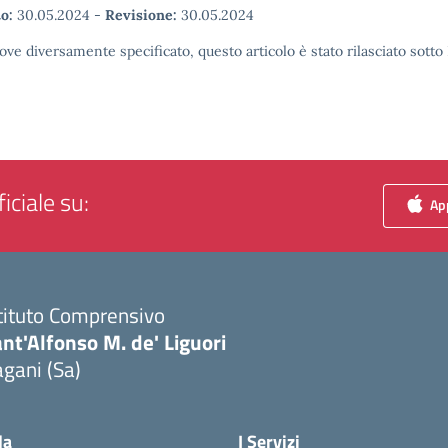
o:
30.05.2024
-
Revisione:
30.05.2024
ove diversamente specificato, questo articolo è stato rilasciato sott
iciale su:
App
tituto Comprensivo
nt'Alfonso M. de' Liguori
gani (Sa)
Visita la pagina iniziale della scuola
la
I Servizi