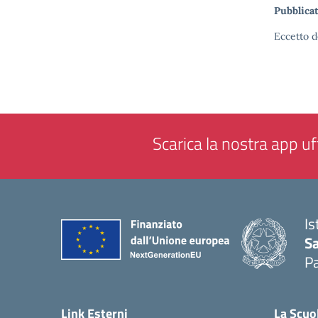
Pubblicat
Eccetto d
Scarica la nostra app uff
Is
Sa
Pa
— 
Link Esterni
La Scuo