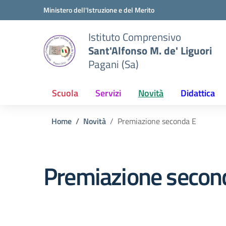
Vai ai contenuti
Vai al menu di navigazione
Vai al footer
Ministero dell'Istruzione e del Merito
Istituto Comprensivo
Sant'Alfonso M. de' Liguori
Pagani (Sa)
Scuola
Servizi
Novità
Didattica
Home
Novità
Premiazione seconda E
Premiazione secon