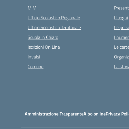
MIM
Present
Ufficio Scolastico Regionale
I luoghi
Ufficio Scolastico Territoriale
Le pers
Scuola in Chiaro
I numeri
Iscrizioni On Line
Le carte
Invalsi
Organiz
Comune
La stori
Amministrazione Trasparente
Albo online
Privacy Poli