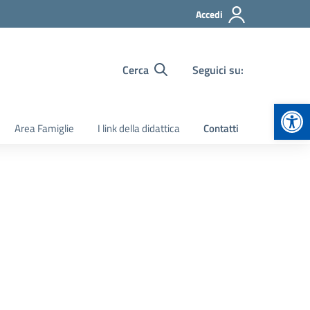
Accedi
Cerca
Seguici su:
Apr
Area Famiglie
I link della didattica
Contatti