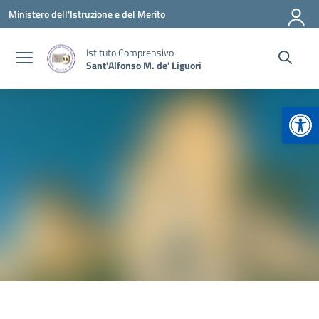
Vai ai contenuti
Vai al menu di navigazione
Vai al footer
Ministero dell'Istruzione e del Merito
Istituto Comprensivo
Sant'Alfonso M. de' Liguori
Apr