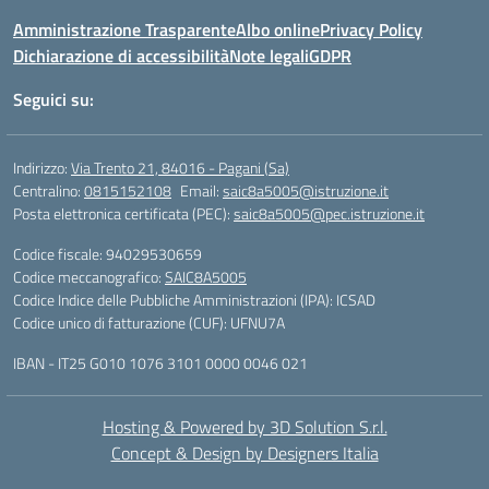
Amministrazione Trasparente
Albo online
Privacy Policy
Dichiarazione di accessibilità
Note legali
GDPR
Seguici su:
Indirizzo:
Via Trento 21, 84016 - Pagani (Sa)
Centralino:
0815152108
Email:
saic8a5005@istruzione.it
Posta elettronica certificata (PEC):
saic8a5005@pec.istruzione.it
Codice fiscale: 94029530659
Codice meccanografico:
SAIC8A5005
Codice Indice delle Pubbliche Amministrazioni (IPA): ICSAD
Codice unico di fatturazione (CUF): UFNU7A
IBAN - IT25 G010 1076 3101 0000 0046 021
Hosting & Powered by 3D Solution S.r.l.
Concept & Design by Designers Italia