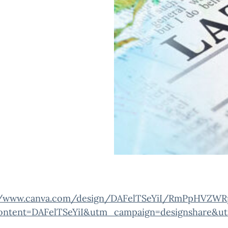
//www.canva.com/design/DAFelTSeYiI/RmPpHVZWR
ntent=DAFelTSeYiI&utm_campaign=designshare&ut