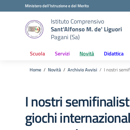
Vai ai contenuti
Vai al menu di navigazione
Vai al footer
Ministero dell'Istruzione e del Merito
Istituto Comprensivo
Sant'Alfonso M. de' Liguori
Pagani (Sa)
Scuola
Servizi
Novità
Didattica
Home
Novità
Archivio Avvisi
I nostri semi
I nostri semifinalisti
giochi internazional