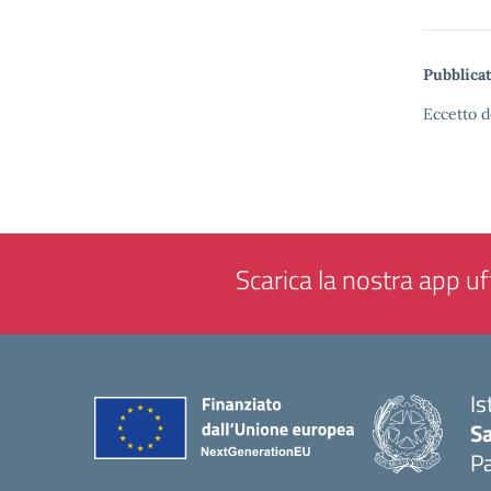
Pubblicat
Eccetto d
Scarica la nostra app uff
Is
Sa
Pa