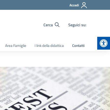
Accedi
Cerca
Seguici su:
Apr
Area Famiglie
I link della didattica
Contatti