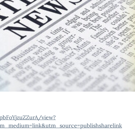
pbFoYjzuZZurA/view?
m_medium=link&utm_source=publishsharelink