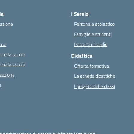
Visita la pagina iniziale della scuola
la
I Servizi
azione
Personale scolastico
Famiglie e studenti
one
Percorsi di studio
 della scuola
Didattica
 della scuola
Offerta formativa
zazione
Le schede didattiche
a
I progetti delle classi