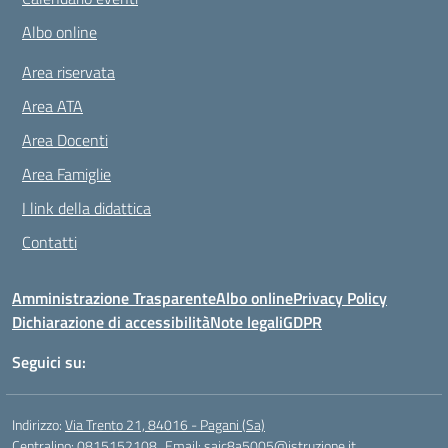
Albo online
Area riservata
Area ATA
Area Docenti
Area Famiglie
I link della didattica
Contatti
Amministrazione Trasparente
Albo online
Privacy Policy
Dichiarazione di accessibilità
Note legali
GDPR
Seguici su:
Indirizzo:
Via Trento 21, 84016 - Pagani (Sa)
Centralino:
0815152108
Email:
saic8a5005@istruzione.it