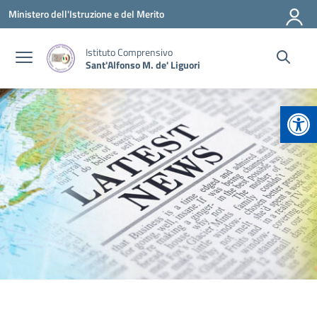
Vai ai contenuti
Vai al menu di navigazione
Vai al footer
Ministero dell'Istruzione e del Merito
Istituto Comprensivo
Sant'Alfonso M. de' Liguori
Apr