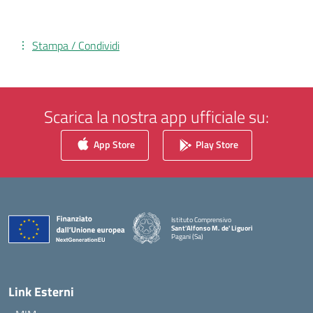
Stampa / Condividi
Scarica la nostra app ufficiale su:
App Store
Play Store
Istituto Comprensivo
Sant'Alfonso M. de' Liguori
Pagani (Sa)
— Visita la pagina iniziale della scuola
Link Esterni